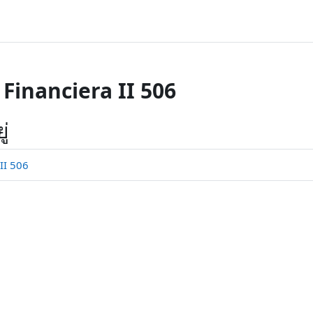
Financiera II 506
ู่
II 506