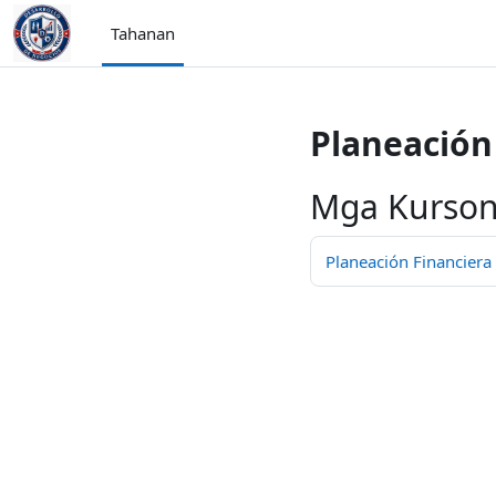
Lumaktaw patungo sa pangunahing nilalaman
Tahanan
Planeación 
Mga Kurson
Planeación Financiera 