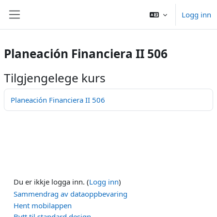
Gå til hovudinnhaldet
Logg inn
Sidepanel
Planeación Financiera II 506
Tilgjengelege kurs
Planeación Financiera II 506
Du er ikkje logga inn. (
Logg inn
)
Sammendrag av dataoppbevaring
Hent mobilappen
Bytt til standard design