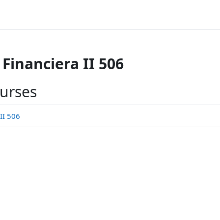
Financiera II 506
ourses
II 506