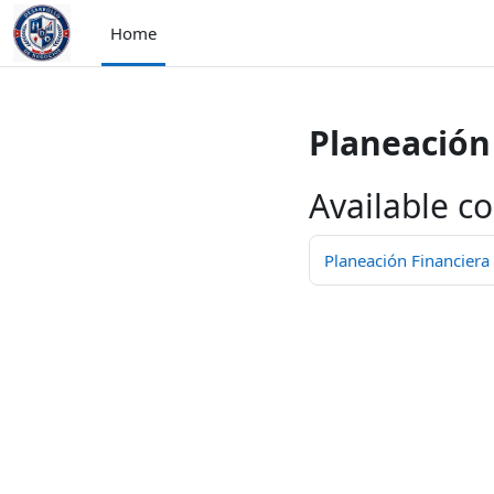
Skip to main content
Home
Planeación 
Available c
Planeación Financiera 