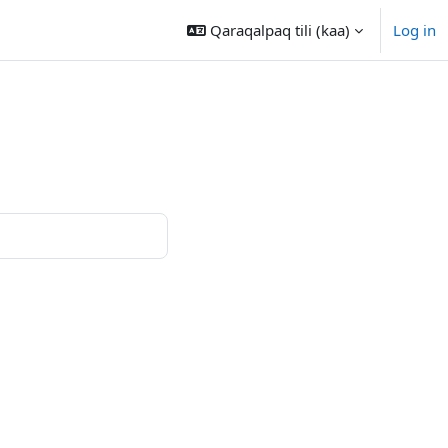
Qaraqalpaq tili ‎(kaa)‎
Log in