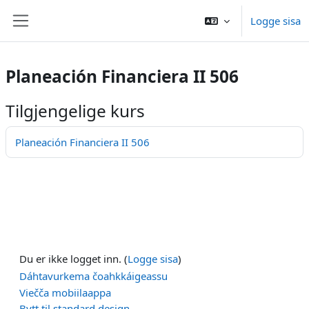
Gå til hovedinnhold
Logge sisa
Sidepanel
Planeación Financiera II 506
Tilgjengelige kurs
Planeación Financiera II 506
Du er ikke logget inn. (
Logge sisa
)
Dáhtavurkema čoahkkáigeassu
Viečča mobiilaappa
Bytt til standard design