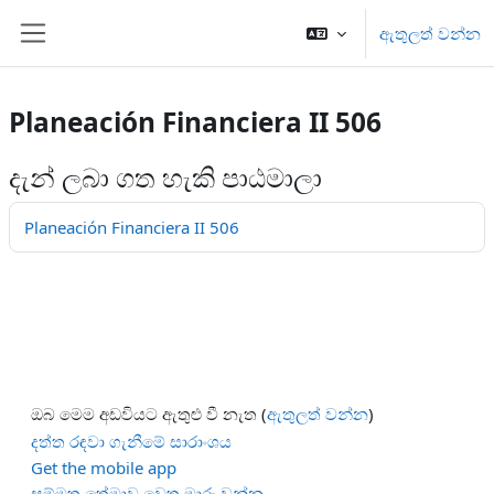
ප්‍රධාන අන්තර්ගතයට යන්න
ඇතුලත් වන්න
Side panel
Planeación Financiera II 506
දැන් ලබා ගත හැකි පාඨමාලා
Planeación Financiera II 506
ඔබ මෙම අඩවියට ඇතුළු වී නැත (
ඇතුලත් වන්න
)
දත්ත රඳවා ගැනීමේ සාරාංශය
Get the mobile app
සම්මත තේමාව වෙත මාරු වන්න