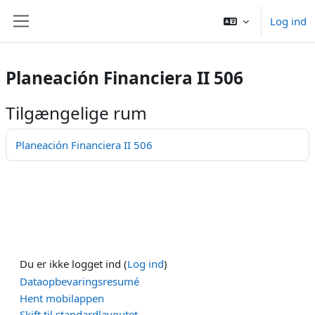
Gå til hovedindhold
Log ind
Sidepanel
Planeación Financiera II 506
Tilgængelige rum
Planeación Financiera II 506
Du er ikke logget ind (
Log ind
)
Dataopbevaringsresumé
Hent mobilappen
Skift til standardlayoutet