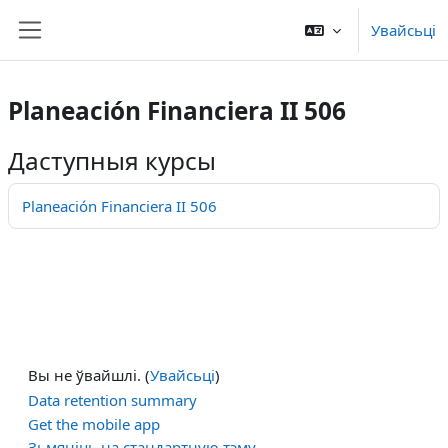
Прапусьціць да асноўнага кантэнту
Увайсьці
Бакавая панэль
Planeación Financiera II 506
Даступныя курсы
Planeación Financiera II 506
Вы не ўвайшлі. (
Увайсьці
)
Data retention summary
Get the mobile app
Зьмяніць на стандартную тэму