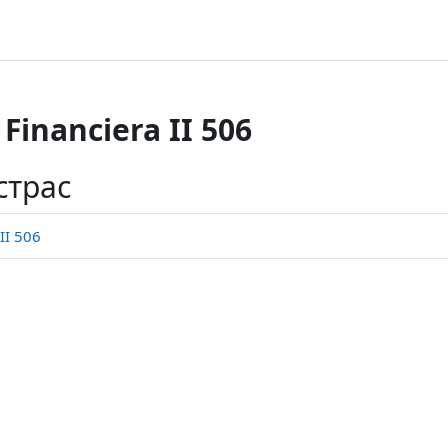
Financiera II 506
страс
II 506