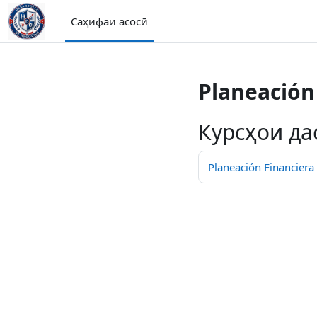
Нодида гузаронидан ба мазмуни асосӣ
Саҳифаи асосӣ
Planeación 
Курсҳои да
Planeación Financiera 