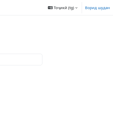
Тоҷикӣ ‎(tg)‎
Ворид шудан