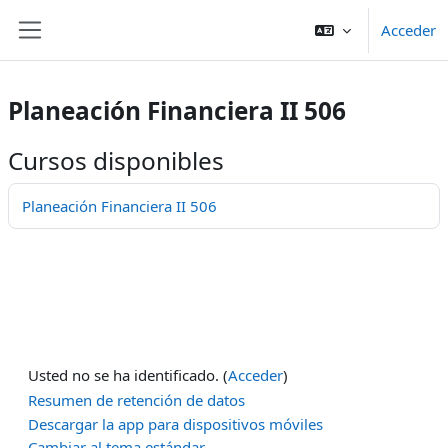
Saltar al contenido principal
Acceder
Panel lateral
Planeación Financiera II 506
Cursos disponibles
Planeación Financiera II 506
Usted no se ha identificado. (
Acceder
)
Resumen de retención de datos
Descargar la app para dispositivos móviles
Cambiar al tema estándar