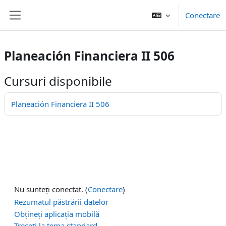
Salt la conţinutul principal
Conectare
Panou lateral
Planeación Financiera II 506
Cursuri disponibile
Planeación Financiera II 506
Nu sunteți conectat. (
Conectare
)
Rezumatul păstrării datelor
Obțineți aplicația mobilă
Treceți la tema standard