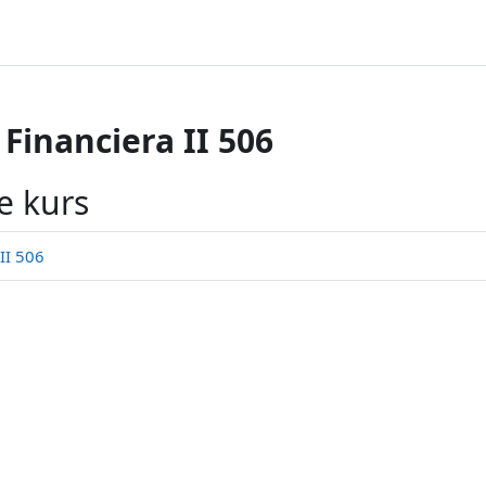
Financiera II 506
e kurs
II 506