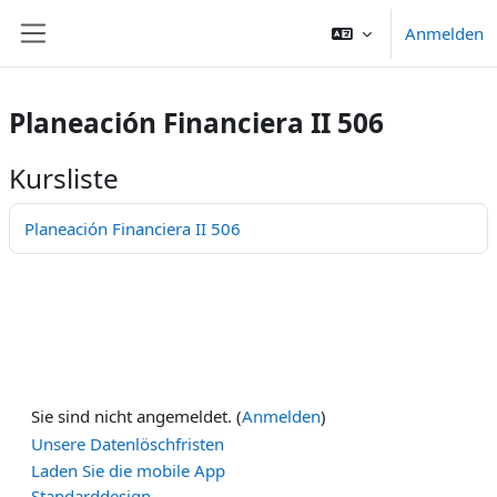
Zum Hauptinhalt
Anmelden
Website-Übersicht
Planeación Financiera II 506
Kursliste
Planeación Financiera II 506
Sie sind nicht angemeldet. (
Anmelden
)
Unsere Datenlöschfristen
Laden Sie die mobile App
Standarddesign